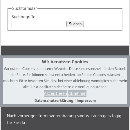
Mitwirkung
Suchformular
Unter 25 Jährige
Suchbegriffe:
Fördermöglichkeiten
Suchen
Fallmanagement
Chancengleichheit
Für Arbeitgeber
Öffnungszeiten Servicebüro:
Wir benutzen Cookies
Downloads
Wir nutzen Cookies auf unserer Website. Diese sind essenziell für den Betrieb
Montag
08.00 - 12.00 Uhr
der Seite. Sie können selbst entscheiden, ob Sie die Cookies zulassen
Dienstag
08.00 - 12.00 Uhr
Links
möchten. Bitte beachten Sie, dass bei einer Ablehnung womöglich nicht mehr
alle Funktionalitäten der Seite zur Verfügung stehen.
Mittwoch
08.00 - 12.00 Uhr
Akzeptieren
Ablehnen
Kontakt
Donnerstag
08.00 - 12.00 Uhr
|
Datenschutzerklärung
Impressum
Freitag
08.00 - 12.00 Uhr
jobcenter.digital
Nach vorheriger Terminvereinbarung sind wir auch ganztägig
für Sie da.