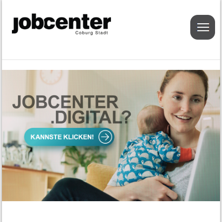
Menu
Geldleistung
Grundsicherungsgeld
Antragstellung
Regelbedarf, Mehrbedarf und
einmalige Leistungen
Leistungen der Unterkunft und
Heizung
Einkommen und Vermögen
Bildungs- und Teilhabepaket
Arbeitsvermittlung
Aufgaben der Arbeitsvermittlung