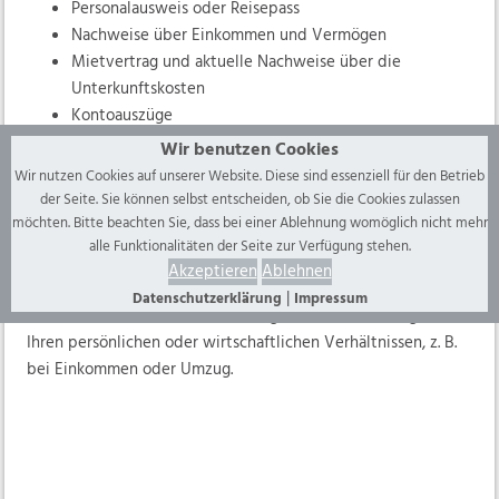
Personalausweis oder Reisepass
Nachweise über Einkommen und Vermögen
Mietvertrag und aktuelle Nachweise über die
Unterkunftskosten
Kontoauszüge
Wir benutzen Cookies
Sollten weitere Unterlagen erforderlich sein, informieren wir
Wir nutzen Cookies auf unserer Website. Diese sind essenziell für den Betrieb
Sie.
der Seite. Sie können selbst entscheiden, ob Sie die Cookies zulassen
möchten. Bitte beachten Sie, dass bei einer Ablehnung womöglich nicht mehr
alle Funktionalitäten der Seite zur Verfügung stehen.
Akzeptieren
Ablehnen
Änderungen mitteilen:
|
Datenschutzerklärung
Impressum
Bitte informieren Sie uns unverzüglich über Änderungen in
Ihren persönlichen oder wirtschaftlichen Verhältnissen, z. B.
bei Einkommen oder Umzug.