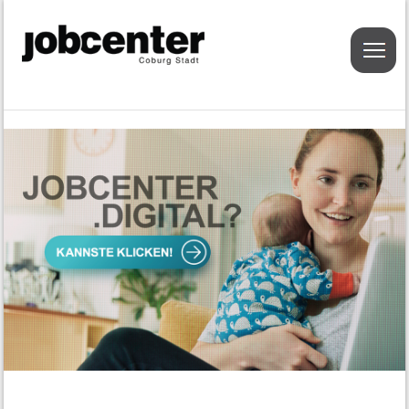
Menu
Geldleistung
Grundsicherungsgeld
Antragstellung
Regelbedarf, Mehrbedarf und
einmalige Leistungen
Leistungen der Unterkunft und
Heizung
Einkommen und Vermögen
Bildungs- und Teilhabepaket
Arbeitsvermittlung
Aufgaben der Arbeitsvermittlung