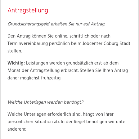
Mitwirkung
Antragstellung
Unter 25 Jährige
Fördermöglichkeiten
Grundsicherungsgeld erhalten Sie nur auf Antrag.
Fallmanagement
Den Antrag können Sie online, schriftlich oder nach
Terminvereinbarung persönlich beim Jobcenter Coburg Stadt
Chancengleichheit
stellen.
Für Arbeitgeber
Wichtig:
Leistungen werden grundsätzlich erst ab dem
Monat der Antragstellung erbracht. Stellen Sie Ihren Antrag
Downloads
daher möglichst frühzeitig.
Links
Kontakt
Welche Unterlagen werden benötigt?
Welche Unterlagen erforderlich sind, hängt von Ihrer
jobcenter.digital
persönlichen Situation ab. In der Regel benötigen wir unter
anderem: