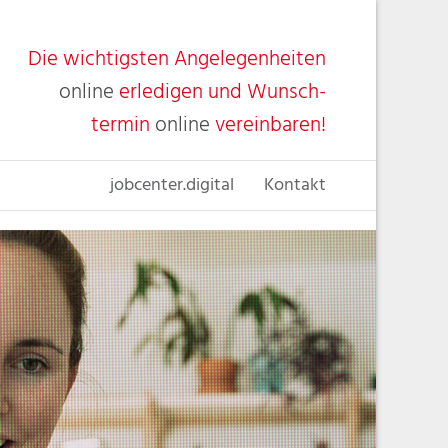
Die wichtigsten Angelegenheiten
online
erledigen und Wunsch-
termin
online
vereinbaren!
jobcenter.digital
Kontakt