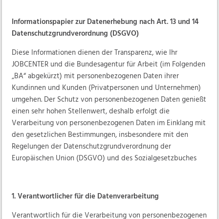
Mitwirkung
Unter 25 Jährige
Informationspapier zur Datenerhebung nach Art. 13 und 14
Datenschutzgrundverordnung (DSGVO)
Fördermöglichkeiten
Diese Informationen dienen der Transparenz, wie Ihr
Fallmanagement
JOBCENTER und die Bundesagentur für Arbeit (im Folgenden
Chancengleichheit
„BA“ abgekürzt) mit personenbezogenen Daten ihrer
Kundinnen und Kunden (Privatpersonen und Unternehmen)
Für Arbeitgeber
umgehen. Der Schutz von personenbezogenen Daten genießt
einen sehr hohen Stellenwert, deshalb erfolgt die
Downloads
Verarbeitung von personenbezogenen Daten im Einklang mit
den gesetzlichen Bestimmungen, insbesondere mit den
Links
Regelungen der Datenschutzgrundverordnung der
Europäischen Union (DSGVO) und des Sozialgesetzbuches
Kontakt
jobcenter.digital
1. Verantwortlicher für die Datenverarbeitung
Verantwortlich für die Verarbeitung von personenbezogenen