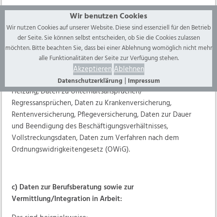
Wir benutzen Cookies
Wir nutzen Cookies auf unserer Website. Diese sind essenziell für den Betrieb
b) Daten zur Leistungsgewährung
der Seite. Sie können selbst entscheiden, ob Sie die Cookies zulassen
möchten. Bitte beachten Sie, dass bei einer Ablehnung womöglich nicht mehr
Das sind beispielsweise:
alle Funktionalitäten der Seite zur Verfügung stehen.
Einkommensnachweise, Vermögensnachweise,
Akzeptieren
Ablehnen
Leistungszeitraum, -höhe, -art, Bedarfe der Unterkunft und
|
Datenschutzerklärung
Impressum
Heizung, Daten zu Unterhaltsansprüchen/
Regressansprüchen, Daten zu Krankenversicherung,
Rentenversicherung, Pflegeversicherung, Daten zur Dauer
und Beendigung des Beschäftigungsverhältnisses,
Vollstreckungsdaten, Daten zum Verfahren nach dem
Ordnungswidrigkeitengesetz (OWiG).
c) Daten zur Berufsberatung sowie zur
Vermittlung/Integration in Arbeit: