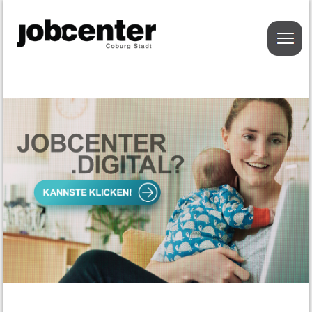
Menu
Geldleistung
Grundsicherungsgeld
Antragstellung
Regelbedarf, Mehrbedarf und
einmalige Leistungen
Leistungen der Unterkunft und
Heizung
Einkommen und Vermögen
Bildungs- und Teilhabepaket
Arbeitsvermittlung
Aufgaben der Arbeitsvermittlung